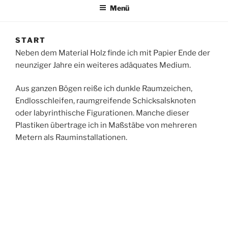
Menü
START
Neben dem Material Holz finde ich mit Papier Ende der
neunziger Jahre ein weiteres adäquates Medium.
Aus ganzen Bögen reiße ich dunkle Raumzeichen,
Endlosschleifen, raumgreifende Schicksalsknoten
oder labyrinthische Figurationen. Manche dieser
Plastiken übertrage ich in Maßstäbe von mehreren
Metern als Rauminstallationen.
An die Stelle der Zeichnung, aber formal mit ihr
verwandt, tritt zunehmend der Papierriss: eine Collage
mit gerissenen schwarzen Zeichen auf weißem Grund.